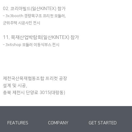
02. 코리아빌드(일산KINTEX) 참가
– 3x3booth 경량목구조 프리컷 모듈러,
군위주택 시공사진 전시
11.
목재산업박람회(일산KINTEX) 참가
– 3x6shop 모듈러 이동식부스 전시
제천국산목재협동조합 프리컷 공장
설계 및 시공,
충북 제천시 단양로 3015(대랑동)
FEATURES
COMPANY
GET STARTED