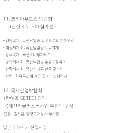
11. 코리아우드쇼 박람회
(일산 KINTEX) 참가전시
– 영창목재 : 국산낙엽송 목구조 프리컷하우스
– 대송제재소 : 국산납엽송 토목자재
– 정수목재 : 국산소나무파레트
– 송학제재소 : 국산낙엽송 수출포장박스
– 한림제재소 : 국산소나무 한옥 구조체
– 승원 : 한옥구조체 가공 및 1:1 모형전시
12. 목재산업박람회
(학여울 SETEC) 참가
목재산업클러스터사업 추진단 구성
단장 : 김지훈, 영창목재상사 부사장
일본 미야자키 산업시찰