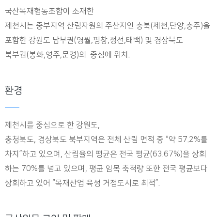
국산목재협동조합이 소재한
제천시는 중부지역 산림자원의 주산지인 충북(제천,단양,충주)을
포함한 강원도 남부권(영월,평창,정선,태백) 및 경상북도
북부권(봉화,영주,문경)의 중심에 위치.
환경
제천시를 중심으로 한 강원도,
충청북도, 경상북도 북부지역은 전체 산림 면적 중 “약 57.2%를
차지”하고 있으며, 산림율의 평균은 전국 평균(63.67%)을 상회
하는 70%를 넘고 있으며, 평균 임목 축척량 또한 전국 평균보다
상회하고 있어 “목재산업 육성 거점도시로 최적”.