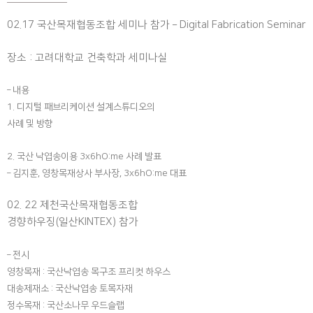
02.17 국산목재협동조합 세미나 참가 – Digital Fabrication Seminar
장소 : 고려대학교 건축학과 세미나실
– 내용
1. 디지털 패브리케이션 설계스튜디오의
사례 및 방향
2. 국산 낙엽송이용 3x6hO:me 사례 발표
– 김지훈, 영창목재상사 부사장, 3x6hO:me 대표
02. 22 제천국산목재협동조합
경향하우징(일산KINTEX) 참가
– 전시
영창목재 : 국산낙엽송 목구조 프리컷 하우스
대송제재소 : 국산낙엽송 토목자재
정수목재 : 국산소나무 우드슬랩