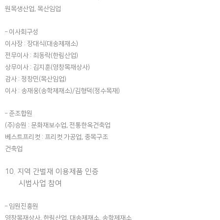
원목생산업, 목산임업
– 이사회구성
이사장 : 장대식(대송제재소)
전무이사 : 최동락(한림산업)
상무이사 : 김지훈(영창목재상사)
감사 : 정창민(목산임업)
이사 : 송재웅(송학제재소)/김형덕(정수목재)
– 준조합원
(주)승원 : 문화재보수업, 전통한옥건축업
베스트프리컷 : 프리컷 가공업, 중목구조
건축업
10. 지역 간벌재 이용제품 인증
시범사업 참여
– 임원진흥원
영창목재상사, 한림산업, 대송제재소, 송학제재소