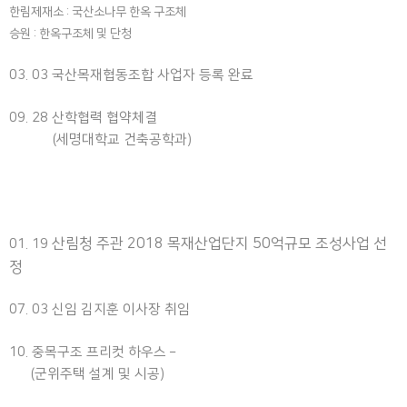
한림제재소 : 국산소나무 한옥 구조체
승원 : 한옥구조체 및 단청
03. 03 국산목재협동조합 사업자 등록 완료
09. 28 산학협력 협약체결
(세명대학교 건축공학과)
산림청 주관
2018
목재산업단지
50
억규모 조성사업 선
01. 19
정
07. 03 신임 김지훈 이사장 취임
10. 중목구조 프리컷 하우스 –
(군위주택 설계 및 시공)