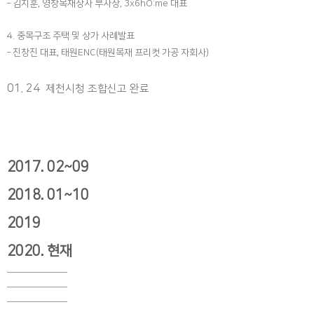
–
김지훈
,
영창목재상사 부사장
, 3x6hO:me
대표
4.
중목구조 주택 및 상가 사례발표
–
진창진 대표
,
태원
ENC(
태원목재 프리컷 가공 자회사
)
01. 24
제천시청 조합신고 완료
2017. 02~09
2018. 01~10
2019
2020. 현재